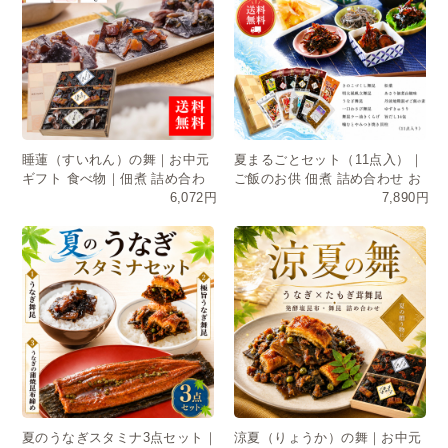
睡蓮（すいれん）の舞｜お中元
夏まるごとセット（11点入）｜
ギフト 食べ物｜佃煮 詰め合わ
ご飯のお供 佃煮 詰め合わせ お
6,072円
7,890円
せ・常温保存・日持ち
中元 ギフト 送料無料
夏のうなぎスタミナ3点セット｜
涼夏（りょうか）の舞｜お中元