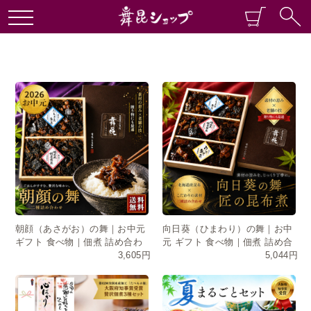
朝顔（あさがお）の舞｜お中元
向日葵（ひまわり）の舞｜お中
ギフト 食べ物｜佃煮 詰め合わ
元 ギフト 食べ物｜佃煮 詰め合
3,605円
5,044円
せ・常温保存・日持ち
わせ・常温保存・日持ち