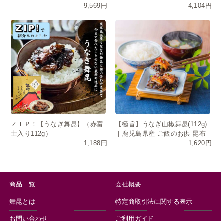
9,569円
4,104円
せ・常温保存・日持ち
き
ＺＩＰ！【うなぎ舞昆】（赤富
【極旨】うなぎ山椒舞昆(112g)
士入り112g）
｜鹿児島県産 ご飯のお供 昆布
1,188円
1,620円
佃煮 発酵食品
商品一覧
会社概要
舞昆とは
特定商取引法に関する表示
お問い合わせ
ご利用ガイド