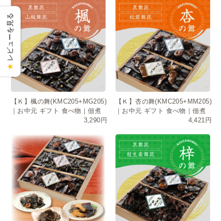
レビューを見る
★
【Ｋ】楓の舞(KMC205+MG205)
【Ｋ】杏の舞(KMC205+MM205)
｜お中元 ギフト 食べ物｜佃煮
｜お中元 ギフト 食べ物｜佃煮
3,290円
4,421円
詰め合わせ・常温保存・日持ち
詰め合わせ・常温保存・日持ち