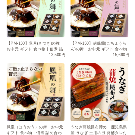
【PM-130】皐月(さつき)の舞｜
【PM-150】胡蝶蘭(こちょうら
お中元 ギフト 食べ物｜佃煮 詰
ん)の舞｜お中元 ギフト 食べ物
13,500円
15,660円
め合わせ・常温保存・日持ち
｜佃煮 詰め合わせ・常温保存・
日持ち
鳳凰（ほうおう）の舞｜お中元
うなぎ蒲焼昆布締め｜鹿児島県
ギフト 食べ物｜佃煮 詰め合わ
産 うなぎ 土用の丑 発酵タレ付