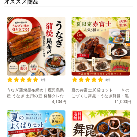
オススメ商品
1件
4件
うなぎ蒲焼昆布締め｜鹿児島県
夏の赤富士10袋セット ｜きの
産 うなぎ 土用の丑 発酵タレ付
こづくし舞昆・うなぎ舞昆・黒
4,104円
11,000円
き
舞昆・たもぎ茸・明太風帆立舞
昆