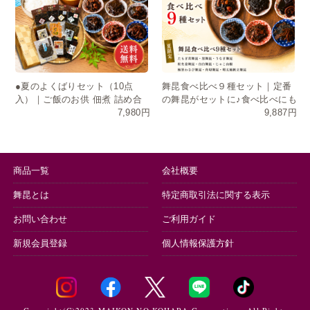
●夏のよくばりセット（10点
舞昆食べ比べ９種セット｜定番
入）｜ご飯のお供 佃煮 詰め合
の舞昆がセットに♪食べ比べにも
7,980円
9,887円
わせ お中元 ギフト 送料無料
おすそ分けにも
商品一覧
会社概要
舞昆とは
特定商取引法に関する表示
お問い合わせ
ご利用ガイド
新規会員登録
個人情報保護方針