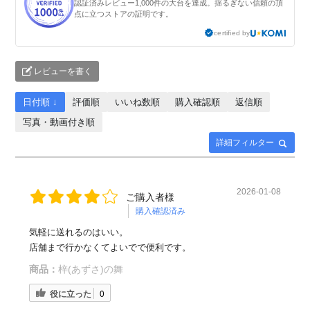
認証済みレビュー1,000件の大台を達成。揺るぎない信頼の頂
点に立つストアの証明です。
certified by
レビューを書く
日付順 ↓
評価順
いいね数順
購入確認順
返信順
写真・動画付き順
詳細フィルター
2026-01-08
ご購入者様
購入確認済み
気軽に送れるのはいい。
店舗まで行かなくてよいでで便利です。
商品：
梓(あずさ)の舞
役に立った
0