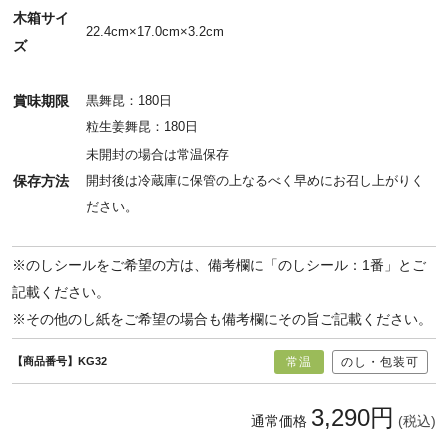
木箱サイ
22.4cm×17.0cm×3.2cm
ズ
賞味期限
黒舞昆：180日
粒生姜舞昆：180日
未開封の場合は常温保存
保存方法
開封後は冷蔵庫に保管の上なるべく早めにお召し上がりく
ださい。
※のしシールをご希望の方は、備考欄に「のしシール：1番」とご
記載ください。
※その他のし紙をご希望の場合も備考欄にその旨ご記載ください。
【商品番号】KG32
常温
のし・包装可
3,290円
通常価格
(税込)