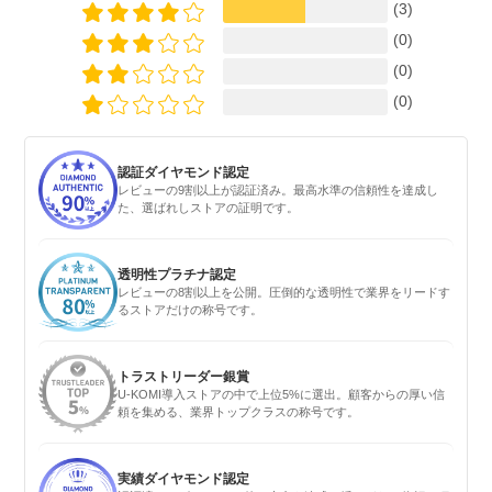
(3)
(0)
(0)
(0)
認証ダイヤモンド認定
レビューの9割以上が認証済み。最高水準の信頼性を達成し
た、選ばれしストアの証明です。
透明性プラチナ認定
レビューの8割以上を公開。圧倒的な透明性で業界をリードす
るストアだけの称号です。
トラストリーダー銀賞
U-KOMI導入ストアの中で上位5%に選出。顧客からの厚い信
頼を集める、業界トップクラスの称号です。
実績ダイヤモンド認定