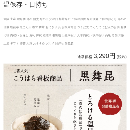
温保存・日持ち
大阪 土産 贈り物 昆布 佃煮 母の日 父の日 椎茸昆布 ご飯のお供 昆布佃煮 ご飯のおとも 昆布の
佃煮 塩昆布 塩こんぶ 椎茸 舞茸 おにぎり 具 お取り寄せ つくだ煮 つくだに ごはんのお供 お供
え物 内祝い お返し お礼 御祝 結婚式 引出物 出産内祝い 入学内祝い 快気祝い 高級 老舗 大阪
土産 ギフト 贈答 人気 おすすめ グルメ 日持ち 個包装
3,290円
通常価格
(税込)