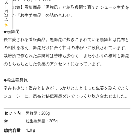
レビューを見る
【梓の舞】看板商品「黒舞昆」と鳥取農園で育てたジューシ生姜を
使った「粒生姜舞昆」の詰め合わせ。
★
◆黒舞昆
長年愛される看板商品。黒舞昆に炊きこまれている黒舞茸は昆布と
の相性を考え、舞昆だけに合う甘口の味わいに改良されています。
栽培所で作られた黒舞茸は苦味も少なく、また小ぶりの椎茸も舞昆
のもちもちとした食感のアクセントになっています。
◆粒生姜舞昆
辛みも少なく旨みと甘みがしっかりとまとまった生姜を刻んでより
ジューシーに。昆布と秘伝舞昆ダレでじっくり炊き合わせました。
セット内
黒舞昆：205g
粒生姜舞昆：205g
容
総内容量
410ｇ