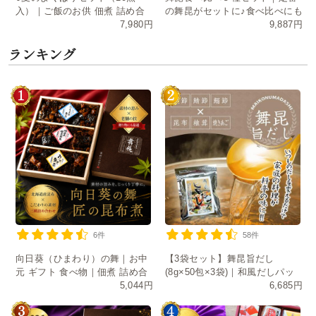
入）｜ご飯のお供 佃煮 詰め合
の舞昆がセットに♪食べ比べにも
7,980円
9,887円
わせ お中元 ギフト 送料無料
おすそ分けにも
ランキング
6件
58件
向日葵（ひまわり）の舞｜お中
【3袋セット】舞昆旨だし
元 ギフト 食べ物｜佃煮 詰め合
(8g×50包×3袋)｜和風だしパッ
5,044円
6,685円
わせ・常温保存・日持ち
ク 味噌汁・炊き込みご飯に