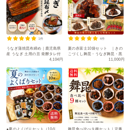
1件
4件
うなぎ蒲焼昆布締め｜鹿児島県
夏の赤富士10袋セット ｜きの
産 うなぎ 土用の丑 発酵タレ付
こづくし舞昆・うなぎ舞昆・黒
4,104円
11,000円
き
舞昆・たもぎ茸・明太風帆立舞
昆
●夏のよくばりセット（10点
舞昆食べ比べ９種セット｜定番