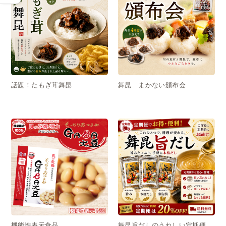
話題！たもぎ茸舞昆
舞昆 まかない頒布会
機能性表示食品
舞昆旨だしのうれしい定期便