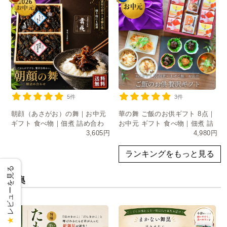
5件
3件
朝顔（あさがお）の舞｜お中元
華の舞 ご飯のお供ギフト 8点｜
ギフト 食べ物｜佃煮 詰め合わ
お中元 ギフト 食べ物｜佃煮 詰
3,605円
4,980円
せ・常温保存・日持ち
め合わせ・常温保存
ランキングをもっと見る
レビューを見る
特集
★