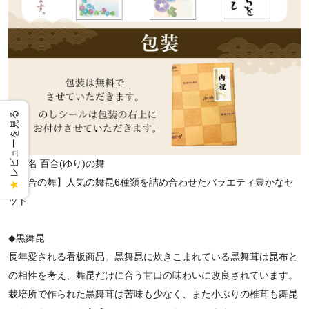
レビューを見る
商品名
百合(ゆり)の舞
【百合の舞】人気の舞昆6種類を詰め合わせたバラエティ豊かなセ
★
ット
◆黒舞昆
長年愛される看板商品。黒舞昆に炊きこまれている黒舞茸は昆布と
の相性を考え、舞昆だけに合う甘口の味わいに改良されています。
栽培所で作られた黒舞茸は苦味も少なく、また小ぶりの椎茸も舞昆