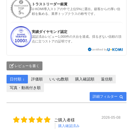
トラストリーダー銀賞
U-KOMI導入ストアの中で上位5%に選出。顧客からの厚い信
頼を集める、業界トップクラスの称号です。
実績ダイヤモンド認定
認証済みレビュー1,000件の大台を達成。揺るぎない信頼の頂
点に立つストアの証明です。
certified by
レビューを書く
日付順 ↓
評価順
いいね数順
購入確認順
返信順
写真・動画付き順
詳細フィルター
2026-05-08
ご購入者様
購入確認済み