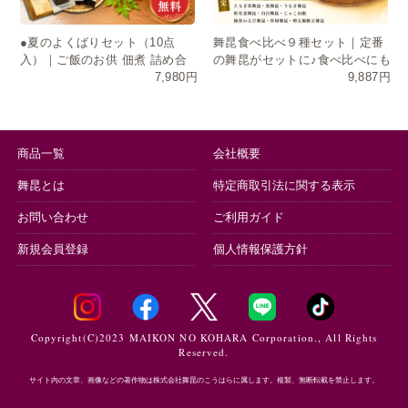
●夏のよくばりセット（10点
舞昆食べ比べ９種セット｜定番
入）｜ご飯のお供 佃煮 詰め合
の舞昆がセットに♪食べ比べにも
7,980円
9,887円
わせ お中元 ギフト 送料無料
おすそ分けにも
商品一覧
会社概要
舞昆とは
特定商取引法に関する表示
お問い合わせ
ご利用ガイド
新規会員登録
個人情報保護方針
Copyright(C)2023 MAIKON NO KOHARA Corporation., All Rights
Reserved.
サイト内の文章、画像などの著作物は株式会社舞昆のこうはらに属します。複製、無断転載を禁止します。