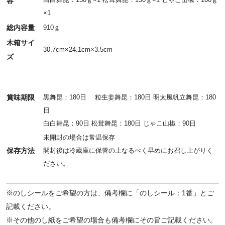
容
×1
総内容量
910ｇ
木箱サイ
30.7cm×24.1cm×3.5cm
ズ
賞味期限
黒舞昆：180日 粒生姜舞昆：180日 明太風帆立舞昆：180
日
白白舞昆：90日 松茸舞昆：180日 じゃこ山椒：90日
未開封の場合は常温保存
保存方法
開封後は冷蔵庫に保管の上なるべく早めにお召し上がりく
ださい。
※のしシールをご希望の方は、備考欄に「のしシール：1番」とご
記載ください。
※その他のし紙をご希望の場合も備考欄にその旨ご記載ください。