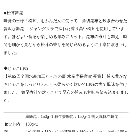
◆松茸舞昆
味覚の王様「松茸」をふんだんに使って、角切昆布と炊き合わせた
贅沢な舞昆。 ジャングリラで採れた香り高い松茸を使用していま
す。ほどよい食感が楽しめる厚みにカット。昆布の煮汁も加え、時
間を細かく見ながら松茸の香りを閉じ込めるように丁寧に炊き上げ
ました。
◆じゃこ山椒
【第62回全国水産加工たべもの展 水産庁長官賞 受賞】 旨み豊かな
おじゃこをしっとりふっくら柔らかく炊いて山椒の実で風味を付け
ました。 舞昆煮汁で炊くことで昆布の旨みも甘味も染み込ませまし
た。
黒舞昆：150g×1 粒生姜舞昆：150g×1 明太風帆立舞昆：
セット内
150g×1
白白舞昆：150ｇ×1 松茸舞昆：150ｇ×1 じゃこ山椒：100ｇ