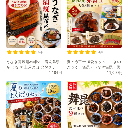
1件
4件
うなぎ蒲焼昆布締め｜鹿児島県
夏の赤富士10袋セット ｜きの
産 うなぎ 土用の丑 発酵タレ付
こづくし舞昆・うなぎ舞昆・黒
4,104円
11,000円
き
舞昆・たもぎ茸・明太風帆立舞
昆