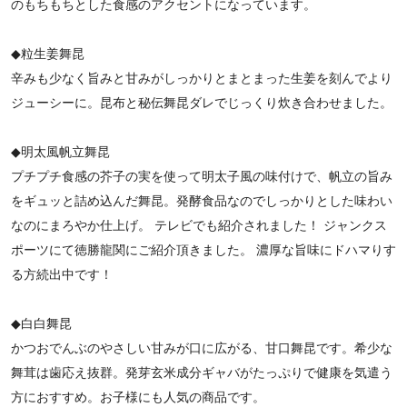
のもちもちとした食感のアクセントになっています。
◆粒生姜舞昆
辛みも少なく旨みと甘みがしっかりとまとまった生姜を刻んでより
ジューシーに。昆布と秘伝舞昆ダレでじっくり炊き合わせました。
◆明太風帆立舞昆
プチプチ食感の芥子の実を使って明太子風の味付けで、帆立の旨み
をギュッと詰め込んだ舞昆。発酵食品なのでしっかりとした味わい
なのにまろやか仕上げ。 テレビでも紹介されました！ ジャンクス
ポーツにて徳勝龍関にご紹介頂きました。 濃厚な旨味にドハマりす
る方続出中です！
◆白白舞昆
かつおでんぶのやさしい甘みが口に広がる、甘口舞昆です。希少な
舞茸は歯応え抜群。発芽玄米成分ギャバがたっぷりで健康を気遣う
方におすすめ。お子様にも人気の商品です。