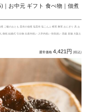
05)｜お中元 ギフト 食べ物｜佃煮
佃煮 ご飯のおとも 昆布の佃煮 塩昆布 塩こんぶ 椎茸 舞茸 おにぎり 具 お
礼 御祝 結婚式 引出物 出産内祝い 入学内祝い 快気祝い 高級 老舗 大阪土
4,421円
通常価格
(税込)