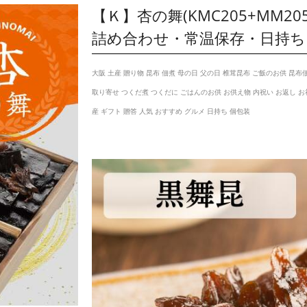
【Ｋ】杏の舞(KMC205+MM2
詰め合わせ・常温保存・日持ち
大阪 土産 贈り物 昆布 佃煮 母の日 父の日 椎茸昆布 ご飯のお供 昆布
取り寄せ つくだ煮 つくだに ごはんのお供 お供え物 内祝い お返し お
産 ギフト 贈答 人気 おすすめ グルメ 日持ち 個包装