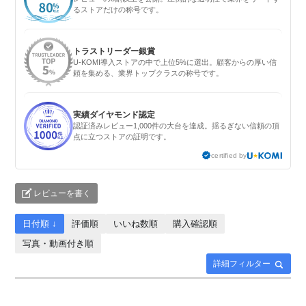
るストアだけの称号です。
トラストリーダー銀賞
U-KOMI導入ストアの中で上位5%に選出。顧客からの厚い信
頼を集める、業界トップクラスの称号です。
実績ダイヤモンド認定
認証済みレビュー1,000件の大台を達成。揺るぎない信頼の頂
点に立つストアの証明です。
certified by
レビューを書く
日付順 ↓
評価順
いいね数順
購入確認順
写真・動画付き順
詳細フィルター