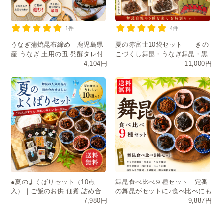
1件
4件
うなぎ蒲焼昆布締め｜鹿児島県
夏の赤富士10袋セット ｜きの
産 うなぎ 土用の丑 発酵タレ付
こづくし舞昆・うなぎ舞昆・黒
4,104円
11,000円
き
舞昆・たもぎ茸・明太風帆立舞
昆
●夏のよくばりセット（10点
舞昆食べ比べ９種セット｜定番
入）｜ご飯のお供 佃煮 詰め合
の舞昆がセットに♪食べ比べにも
7,980円
9,887円
わせ お中元 ギフト 送料無料
おすそ分けにも