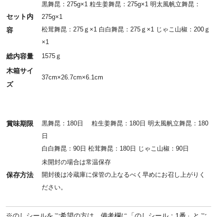
黒舞昆：275g×1 粒生姜舞昆：275g×1 明太風帆立舞昆：
セット内
275g×1
松茸舞昆：275ｇ×1 白白舞昆：275ｇ×1 じゃこ山椒：200ｇ
容
×1
総内容量
1575ｇ
木箱サイ
37cm×26.7cm×6.1cm
ズ
賞味期限
黒舞昆：180日 粒生姜舞昆：180日 明太風帆立舞昆：180
日
白白舞昆：90日 松茸舞昆：180日 じゃこ山椒：90日
未開封の場合は常温保存
保存方法
開封後は冷蔵庫に保管の上なるべく早めにお召し上がりく
ださい。
※のしシールをご希望の方は、備考欄に「のしシール：1番」とご