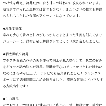
の相性を考え、舞昆だけに合う甘口の味わいに改良されています。
栽培所で作られた黒舞茸は苦味も少なく、また小ぶりの椎茸も舞昆
のもちもちとした食感のアクセントになっています。
◆粒生姜舞昆
辛みも少なく旨みと甘みがしっかりとまとまった生姜を刻んでより
ジューシーに。昆布と秘伝舞昆ダレでじっくり炊き合わせました。
◆明太風帆立舞昆
プチプチ食感の芥子の実を使って明太子風の味付けで、帆立の旨み
をギュッと詰め込んだ舞昆。発酵食品なのでしっかりとした味わい
なのにまろやか仕上げ。 テレビでも紹介されました！ ジャンクス
ポーツにて徳勝龍関にご紹介頂きました。 濃厚な旨味にドハマりす
る方続出中です！
◆白白舞昆
かつおでんぶのやさしい甘みが口に広がる、甘口舞昆です。希少な