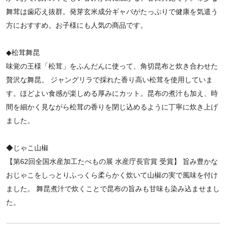
舞茸は歯応え抜群。発芽玄米成分ギャバがたっぷりで健康を気遣う
方におすすめ。お子様にも人気の商品です。
◆松茸舞昆
味覚の王様「松茸」をふんだんに使って、角切昆布と炊き合わせた
贅沢な舞昆。 ジャングリラで採れた香り高い松茸を使用していま
す。ほどよい食感が楽しめる厚みにカット。昆布の煮汁も加え、時
間を細かく見ながら松茸の香りを閉じ込めるように丁寧に炊き上げ
ました。
◆じゃこ山椒
【第62回全国水産加工たべもの展 水産庁長官賞 受賞】 旨み豊かな
おじゃこをしっとりふっくら柔らかく炊いて山椒の実で風味を付け
ました。 舞昆煮汁で炊くことで昆布の旨みも甘味も染み込ませまし
た。