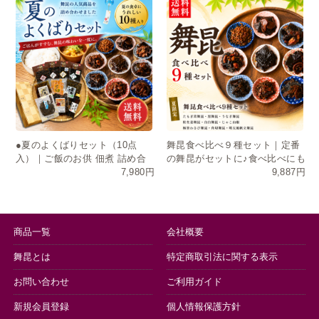
●夏のよくばりセット（10点
舞昆食べ比べ９種セット｜定番
入）｜ご飯のお供 佃煮 詰め合
の舞昆がセットに♪食べ比べにも
7,980円
9,887円
わせ お中元 ギフト 送料無料
おすそ分けにも
商品一覧
会社概要
舞昆とは
特定商取引法に関する表示
お問い合わせ
ご利用ガイド
新規会員登録
個人情報保護方針