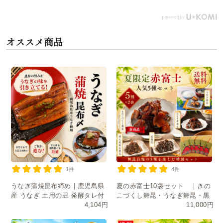
オススメ商品
1件
4件
うなぎ蒲焼昆布締め｜鹿児島県
夏の赤富士10袋セット ｜きの
産 うなぎ 土用の丑 発酵タレ付
こづくし舞昆・うなぎ舞昆・黒
4,104円
11,000円
き
舞昆・たもぎ茸・明太風帆立舞
昆