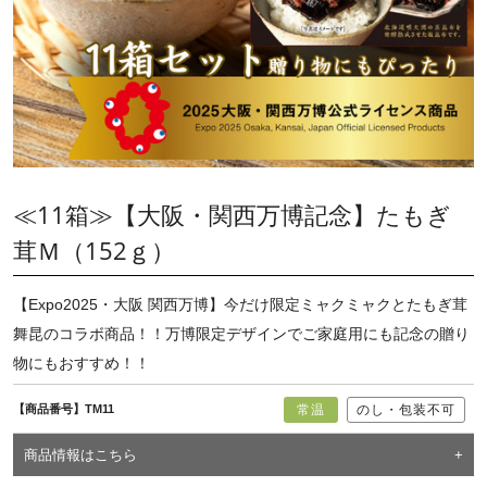
≪11箱≫【大阪・関西万博記念】たもぎ
茸Ｍ（152ｇ）
【Expo2025・大阪 関西万博】今だけ限定ミャクミャクとたもぎ茸
舞昆のコラボ商品！！万博限定デザインでご家庭用にも記念の贈り
物にもおすすめ！！
【商品番号】TM11
常温
のし・包装不可
商品情報はこちら