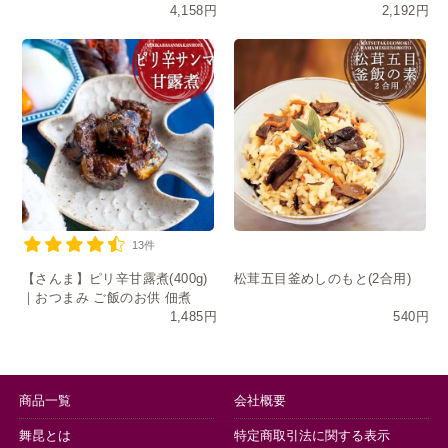
4,158円
2,192円
佃煮
13件
【さんま】ピリ辛甘露煮(400g)
松茸五目釜めしのもと(2合用)
｜おつまみ ご飯のお供 佃煮
1,485円
540円
商品一覧
会社概要
舞昆とは
特定商取引法に関する表示