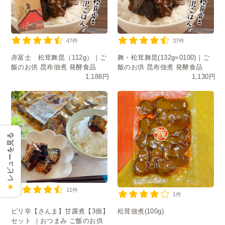
47件
37件
赤富士 松茸舞昆（112g）｜ご
舞・松茸舞昆(132g=0100)｜ご
飯のお供 昆布佃煮 発酵食品
飯のお供 昆布佃煮 発酵食品
1,188円
1,130円
レビューを見る
★
11件
1件
ピリ辛【さんま】甘露煮【3個】
松茸佃煮(100g)
セット ｜おつまみ ご飯のお供