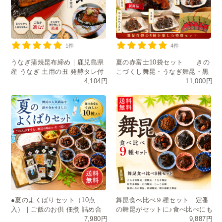
1件
4件
うなぎ蒲焼昆布締め｜鹿児島県
夏の赤富士10袋セット ｜きの
産 うなぎ 土用の丑 発酵タレ付
こづくし舞昆・うなぎ舞昆・黒
4,104円
11,000円
き
舞昆・たもぎ茸・明太風帆立舞
昆
●夏のよくばりセット（10点
舞昆食べ比べ９種セット｜定番
入）｜ご飯のお供 佃煮 詰め合
の舞昆がセットに♪食べ比べにも
7,980円
9,887円
わせ お中元 ギフト 送料無料
おすそ分けにも