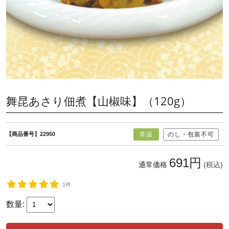
舞昆あさり佃煮【山椒味】（120g）
【商品番号】22950
常温
のし・包装不可
691円
通常価格
(税込)
1件
数量: