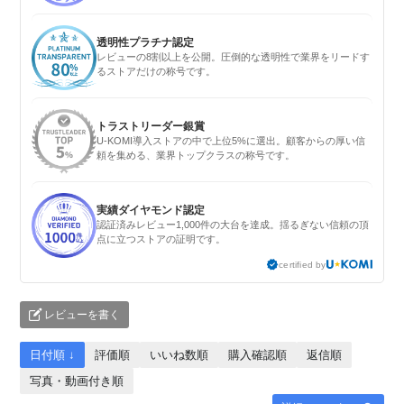
透明性プラチナ認定
レビューの8割以上を公開。圧倒的な透明性で業界をリードす
るストアだけの称号です。
トラストリーダー銀賞
U-KOMI導入ストアの中で上位5%に選出。顧客からの厚い信
頼を集める、業界トップクラスの称号です。
実績ダイヤモンド認定
認証済みレビュー1,000件の大台を達成。揺るぎない信頼の頂
点に立つストアの証明です。
certified by
レビューを書く
日付順 ↓
評価順
いいね数順
購入確認順
返信順
写真・動画付き順