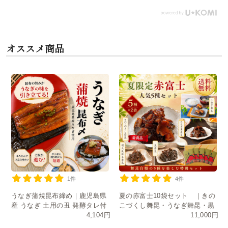
オススメ商品
1件
4件
うなぎ蒲焼昆布締め｜鹿児島県
夏の赤富士10袋セット ｜きの
産 うなぎ 土用の丑 発酵タレ付
こづくし舞昆・うなぎ舞昆・黒
4,104円
11,000円
き
舞昆・たもぎ茸・明太風帆立舞
昆