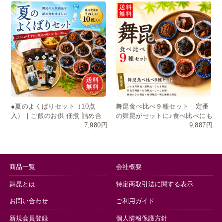
●夏のよくばりセット（10点
舞昆食べ比べ９種セット｜定番
入）｜ご飯のお供 佃煮 詰め合
の舞昆がセットに♪食べ比べにも
7,980円
9,887円
わせ お中元 ギフト 送料無料
おすそ分けにも
商品一覧
会社概要
舞昆とは
特定商取引法に関する表示
お問い合わせ
ご利用ガイド
新規会員登録
個人情報保護方針