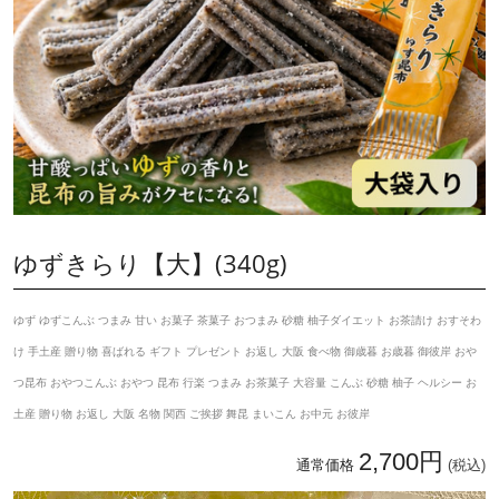
ゆずきらり【大】(340g)
ゆず ゆずこんぶ つまみ 甘い お菓子 茶菓子 おつまみ 砂糖 柚子ダイエット お茶請け おすそわ
け 手土産 贈り物 喜ばれる ギフト プレゼント お返し 大阪 食べ物 御歳暮 お歳暮 御彼岸 おや
つ昆布 おやつこんぶ おやつ 昆布 行楽 つまみ お茶菓子 大容量 こんぶ 砂糖 柚子 ヘルシー お
土産 贈り物 お返し 大阪 名物 関西 ご挨拶 舞昆 まいこん お中元 お彼岸
2,700円
通常価格
(税込)