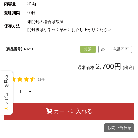
340g
内容量
90日
賞味期限
未開封の場合は常温
保存方法
開封後はなるべく早めにお召し上がりください
【商品番号】60231
常温
のし・包装不可
2,700円
通常価格
(税込)
レビューを見る
11件
数量:
★
カートに入れる
お問い合わせ