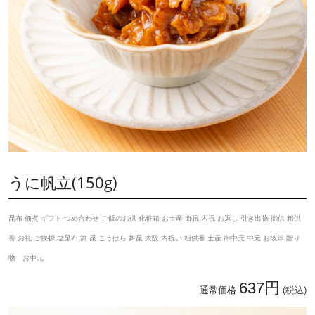
うに帆立(150g)
昆布 佃煮 ギフト つめ合わせ ご飯のお供 化粧箱 お土産 御祝 内祝 お返し 引き出物 御供 粗供
養 お礼 ご挨拶 塩昆布 舞 昆 こうはら 舞昆 大阪 内祝い 粗供養 土産 御中元 中元 お彼岸 贈り
物 お中元
637円
通常価格
(税込)