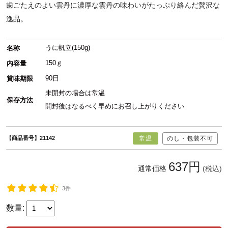
歯ごたえのよい雲丹に濃厚な雲丹の味わいがたっぷり絡んだ贅沢な
逸品。
うに帆立(150g)
名称
150ｇ
内容量
90日
賞味期限
未開封の場合は常温
保存方法
開封後はなるべく早めにお召し上がりください
【商品番号】21142
常温
のし・包装不可
637円
通常価格
(税込)
3件
数量: