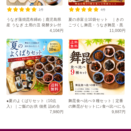
1件
4件
うなぎ蒲焼昆布締め｜鹿児島県
夏の赤富士10袋セット ｜きの
産 うなぎ 土用の丑 発酵タレ付
こづくし舞昆・うなぎ舞昆・黒
4,104円
11,000円
き
舞昆・たもぎ茸・明太風帆立舞
昆
●夏のよくばりセット（10点
舞昆食べ比べ９種セット｜定番
入）｜ご飯のお供 佃煮 詰め合
の舞昆がセットに♪食べ比べにも
7,980円
9,887円
わせ お中元 ギフト 送料無料
おすそ分けにも