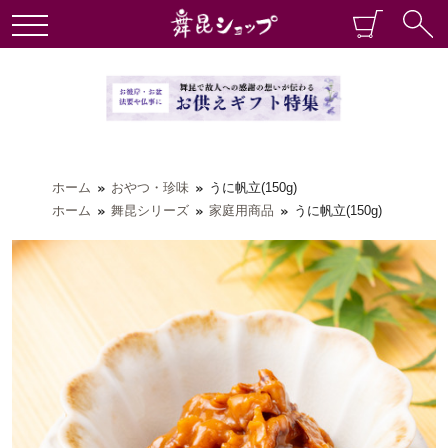
ホーム
おやつ・珍味
うに帆立(150g)
ホーム
舞昆シリーズ
家庭用商品
うに帆立(150g)