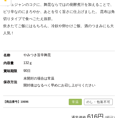
★
コチュジャンのコクに、舞昆ならではの発酵煮汁を加えることで、
ピリ辛なのにまろやか、あとを引く旨さに仕上げました。 昆布は角
切りタイプで食べごたえ抜群。
炊きたてご飯にはもちろん、冷奴や卵かけご飯、酒のつまみにも大
人気！
やみつき旨辛舞昆
名称
132ｇ
内容量
90日
賞味期限
未開封の場合は常温
保存方法
開封後はなるべく早めにお召し上がりください
【商品番号】10696
常温
のし・包装不可
616円
通常価格
(税込)