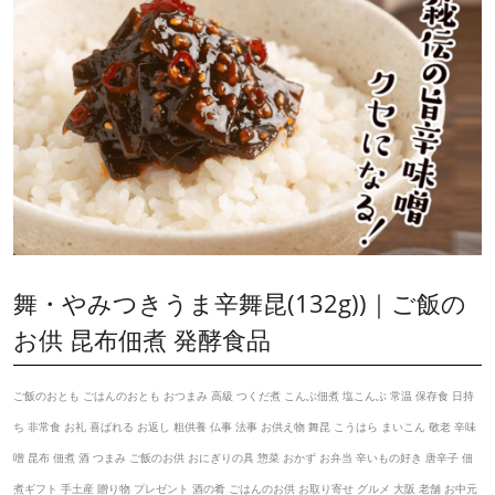
舞・やみつきうま辛舞昆(132g))｜ご飯の
お供 昆布佃煮 発酵食品
ご飯のおとも ごはんのおとも おつまみ 高級 つくだ煮 こんぶ佃煮 塩こんぶ 常温 保存食 日持
ち 非常食 お礼 喜ばれる お返し 粗供養 仏事 法事 お供え物 舞昆 こうはら まいこん 敬老 辛味
噌 昆布 佃煮 酒 つまみ ご飯のお供 おにぎりの具 惣菜 おかず お弁当 辛いもの好き 唐辛子 佃
煮ギフト 手土産 贈り物 プレゼント 酒の肴 ごはんのお供 お取り寄せ グルメ 大阪 老舗 お中元