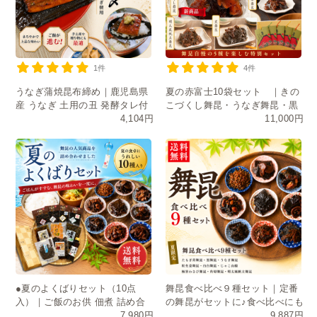
1件
4件
うなぎ蒲焼昆布締め｜鹿児島県
夏の赤富士10袋セット ｜きの
産 うなぎ 土用の丑 発酵タレ付
こづくし舞昆・うなぎ舞昆・黒
4,104円
11,000円
き
舞昆・たもぎ茸・明太風帆立舞
昆
●夏のよくばりセット（10点
舞昆食べ比べ９種セット｜定番
入）｜ご飯のお供 佃煮 詰め合
の舞昆がセットに♪食べ比べにも
7,980円
9,887円
わせ お中元 ギフト 送料無料
おすそ分けにも