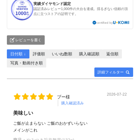
実績ダイヤモンド認定
認証済みレビュー1,000件の大台を達成。揺るぎない信頼の頂
点に立つストアの証明です。
certified by
レビューを書く
日付順 ↓
評価順
いいね数順
購入確認順
返信順
写真・動画付き順
詳細フィルター
2026-07-22
ブー様
購入確認済み
美味しい
ご飯が止まらない ご飯のおかずいらない
メインがこれ
商品：
やみつき旨辛舞昆(132g)