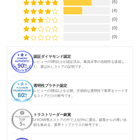
(6)
(4)
(0)
(0)
(0)
認証ダイヤモンド認定
レビューの9割以上が認証済み。最高水準の信頼性を達成し
た、選ばれしストアの証明です。
透明性プラチナ認定
レビューの8割以上を公開。圧倒的な透明性で業界をリードす
るストアだけの称号です。
トラストリーダー銀賞
U-KOMI導入ストアの中で上位5%に選出。顧客からの厚い信
頼を集める、業界トップクラスの称号です。