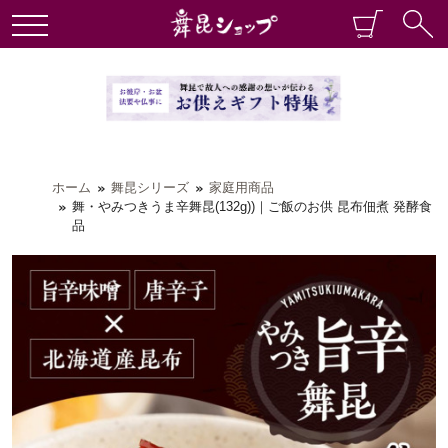
ホーム
舞昆シリーズ
家庭用商品
舞・やみつきうま辛舞昆(132g))｜ご飯のお供 昆布佃煮 発酵食
品