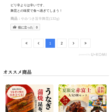
ピリ辛よりは辛いです、
舞昆との味変で食べ過ぎてしまう！
商品：
やみつき旨辛舞昆(132g)
役に立った
0
​1
​2
オススメ商品