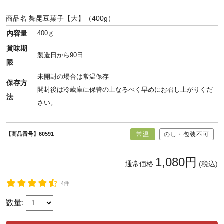
商品名
舞昆豆菓子【大】（400g）
内容量
400ｇ
賞味期
製造日から90日
限
未開封の場合は常温保存
保存方
開封後は冷蔵庫に保管の上なるべく早めにお召し上がりくだ
法
さい。
【商品番号】60591
常温
のし・包装不可
1,080円
通常価格
(税込)
4件
数量: