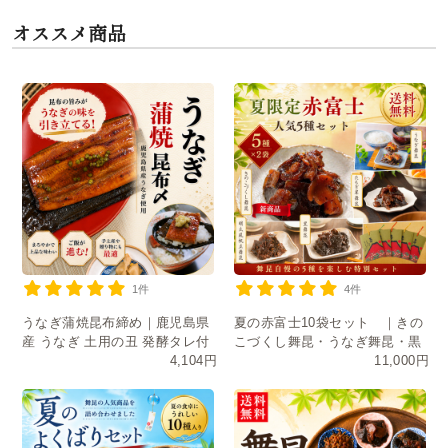
オススメ商品
1件
4件
うなぎ蒲焼昆布締め｜鹿児島県
夏の赤富士10袋セット ｜きの
産 うなぎ 土用の丑 発酵タレ付
こづくし舞昆・うなぎ舞昆・黒
4,104円
11,000円
き
舞昆・たもぎ茸・明太風帆立舞
昆