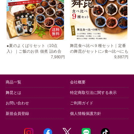
●夏のよくばりセット（10点
舞昆食べ比べ９種セット｜定番
入）｜ご飯のお供 佃煮 詰め合
の舞昆がセットに♪食べ比べにも
7,980円
9,887円
わせ お中元 ギフト 送料無料
おすそ分けにも
商品一覧
会社概要
舞昆とは
特定商取引法に関する表示
お問い合わせ
ご利用ガイド
新規会員登録
個人情報保護方針