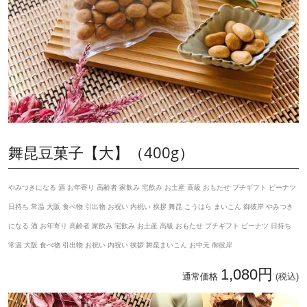
舞昆豆菓子【大】（400g）
やみつきになる 酒 お年寄り 高齢者 家飲み 宅飲み お土産 高級 おもたせ プチギフト ピーナツ
日持ち 常温 大阪 食べ物 引出物 お祝い 内祝い 挨拶 舞昆 こうはら まいこん 御彼岸 やみつき
になる 酒 お年寄り 高齢者 家飲み 宅飲み お土産 高級 おもたせ プチギフト ピーナツ 日持ち
常温 大阪 食べ物 引出物 お祝い 内祝い 挨拶 舞昆まいこん お中元 御彼岸
1,080円
通常価格
(税込)