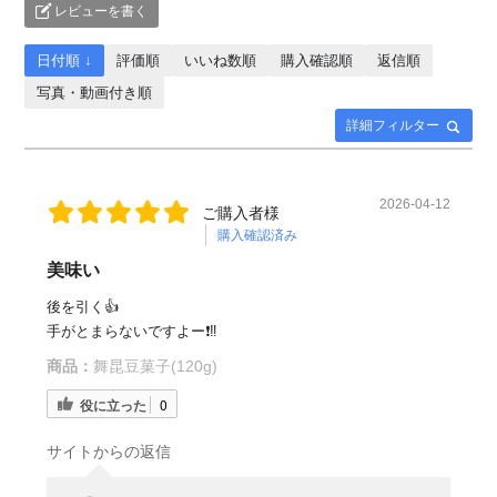
レビューを書く
日付順 ↓
評価順
いいね数順
購入確認順
返信順
写真・動画付き順
詳細フィルター
2026-04-12
ご購入者様
購入確認済み
美味い
後を引く👍
手がとまらないですよー❗️‼️
商品：
舞昆豆菓子(120g)
役に立った
0
サイトからの返信