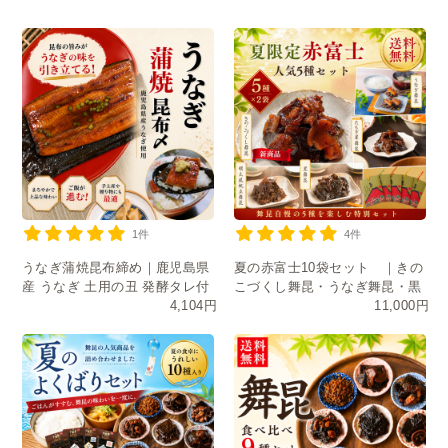
1件
4件
うなぎ蒲焼昆布締め｜鹿児島県
夏の赤富士10袋セット ｜きの
産 うなぎ 土用の丑 発酵タレ付
こづくし舞昆・うなぎ舞昆・黒
4,104円
11,000円
き
舞昆・たもぎ茸・明太風帆立舞
昆