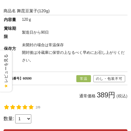
商品名
舞昆豆菓子(120g)
内容量
120ｇ
賞味期
製造日から90日
限
未開封の場合は常温保存
保存方
開封後は冷蔵庫に保管の上なるべく早めにお召し上がりくだ
レビューを見る
法
さい。
【商品番号】60590
常温
のし・包装不可
★
389円
通常価格
(税込)
2件
数量: