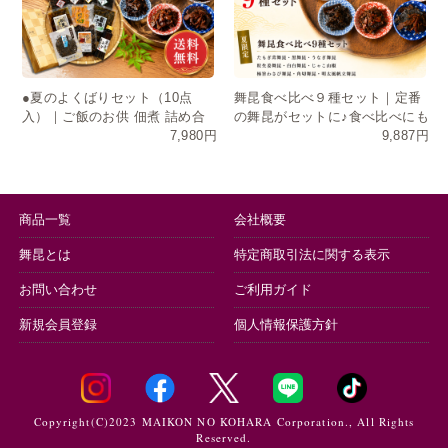
●夏のよくばりセット（10点
舞昆食べ比べ９種セット｜定番
入）｜ご飯のお供 佃煮 詰め合
の舞昆がセットに♪食べ比べにも
7,980円
9,887円
わせ お中元 ギフト 送料無料
おすそ分けにも
商品一覧
会社概要
舞昆とは
特定商取引法に関する表示
お問い合わせ
ご利用ガイド
新規会員登録
個人情報保護方針
Copyright(C)2023 MAIKON NO KOHARA Corporation., All Rights
Reserved.