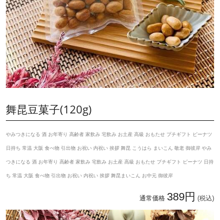
舞昆豆菓子(120g)
やみつきになる 酒 お年寄り 高齢者 家飲み 宅飲み お土産 高級 おもたせ プチギフト ピーナツ
日持ち 常温 大阪 食べ物 引出物 お祝い 内祝い 挨拶 舞昆 こうはら まいこん 敬老 御彼岸 やみ
つきになる 酒 お年寄り 高齢者 家飲み 宅飲み お土産 高級 おもたせ プチギフト ピーナツ 日持
ち 常温 大阪 食べ物 引出物 お祝い 内祝い 挨拶 舞昆まいこん お中元 御彼岸
389円
通常価格
(税込)