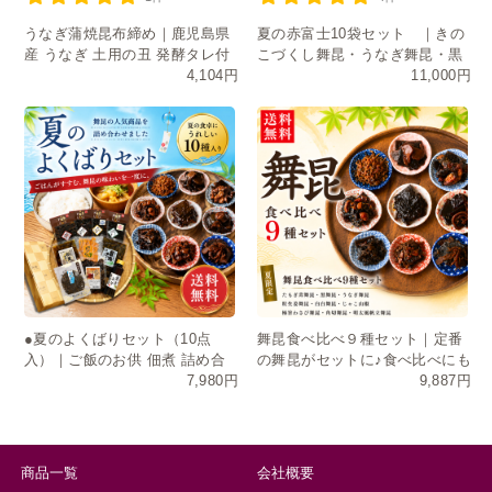
うなぎ蒲焼昆布締め｜鹿児島県
夏の赤富士10袋セット ｜きの
産 うなぎ 土用の丑 発酵タレ付
こづくし舞昆・うなぎ舞昆・黒
4,104円
11,000円
き
舞昆・たもぎ茸・明太風帆立舞
昆
●夏のよくばりセット（10点
舞昆食べ比べ９種セット｜定番
入）｜ご飯のお供 佃煮 詰め合
の舞昆がセットに♪食べ比べにも
7,980円
9,887円
わせ お中元 ギフト 送料無料
おすそ分けにも
商品一覧
会社概要