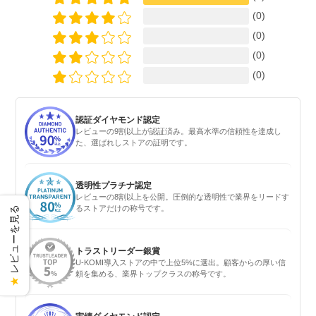
(0)
(0)
(0)
(0)
認証ダイヤモンド認定
レビューの9割以上が認証済み。最高水準の信頼性を達成し
た、選ばれしストアの証明です。
透明性プラチナ認定
レビューの8割以上を公開。圧倒的な透明性で業界をリードす
るストアだけの称号です。
レビューを見る
トラストリーダー銀賞
U-KOMI導入ストアの中で上位5%に選出。顧客からの厚い信
頼を集める、業界トップクラスの称号です。
★