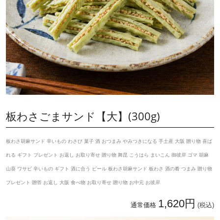
板わさごまサンド【大】(300g)
板わさ胡麻サンド 辛いもの わさび 菓子 酒 おつまみ やみつきになる 手土産 大阪 贈り物 喜ば
れる ギフト プレゼント お返し お取り寄せ 贈り物 舞昆 こうはら まいこん 御彼岸 ゴマ 胡麻
山葵 ワサビ 辛いもの ギフト 酒に合う ビール 板わさ胡麻サンド 板わさ 酒の肴 つまみ 贈り物
プレゼント 贈答 お返し 大阪 食べ物 お取り寄せ 贈り物 お中元 お彼岸
1,620円
通常価格
(税込)