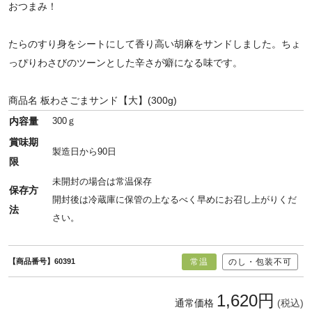
おつまみ！
たらのすり身をシートにして香り高い胡麻をサンドしました。ちょ
っぴりわさびのツーンとした辛さが癖になる味です。
商品名
板わさごまサンド【大】(300g)
内容量
300ｇ
賞味期
製造日から90日
限
未開封の場合は常温保存
保存方
開封後は冷蔵庫に保管の上なるべく早めにお召し上がりくだ
法
さい。
【商品番号】60391
常温
のし・包装不可
1,620円
通常価格
(税込)