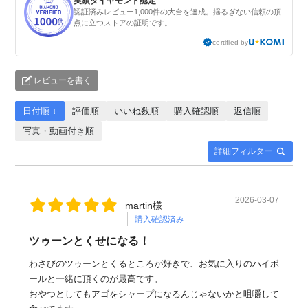
実績ダイヤモンド認定
認証済みレビュー1,000件の大台を達成。揺るぎない信頼の頂
点に立つストアの証明です。
certified by
レビューを書く
日付順 ↓
評価順
いいね数順
購入確認順
返信順
写真・動画付き順
詳細フィルター
2026-03-07
martin様
購入確認済み
ツゥーンとくせになる！
わさびのツゥーンとくるところが好きで、お気に入りのハイボ
ールと一緒に頂くのが最高です。
おやつとしてもアゴをシャープになるんじゃないかと咀嚼して