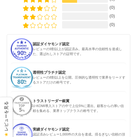
(0)
(0)
(0)
認証ダイヤモンド認定
レビューの9割以上が認証済み。最高水準の信頼性を達成し
た、選ばれしストアの証明です。
透明性プラチナ認定
レビューの8割以上を公開。圧倒的な透明性で業界をリードす
るストアだけの称号です。
トラストリーダー銀賞
レビューを見る
U-KOMI導入ストアの中で上位5%に選出。顧客からの厚い信
頼を集める、業界トップクラスの称号です。
実績ダイヤモンド認定
★
認証済みレビュー1,000件の大台を達成。揺るぎない信頼の頂