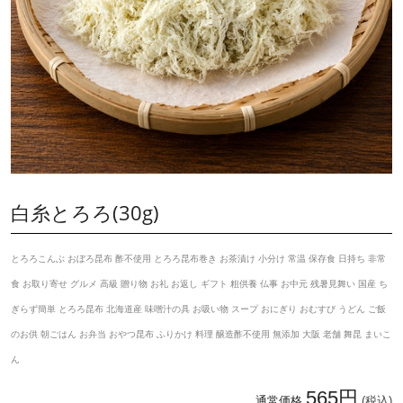
白糸とろろ(30g)
とろろこんぶ おぼろ昆布 酢不使用 とろろ昆布巻き お茶漬け 小分け 常温 保存食 日持ち 非常
食 お取り寄せ グルメ 高級 贈り物 お礼 お返し ギフト 粗供養 仏事 お中元 残暑見舞い 国産 ち
ぎらず簡単 とろろ昆布 北海道産 味噌汁の具 お吸い物 スープ おにぎり おむすび うどん ご飯
のお供 朝ごはん お弁当 おやつ昆布 ふりかけ 料理 醸造酢不使用 無添加 大阪 老舗 舞昆 まいこ
ん
565円
通常価格
(税込)