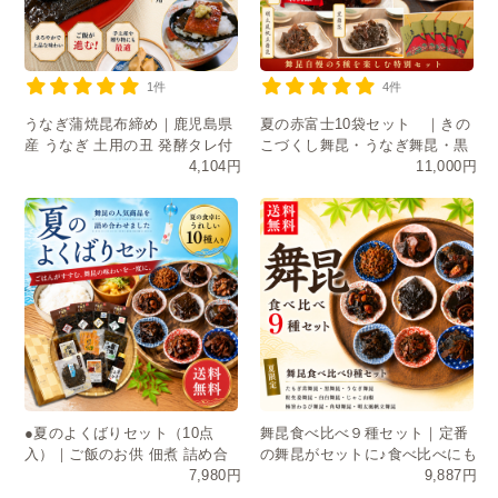
1件
4件
うなぎ蒲焼昆布締め｜鹿児島県
夏の赤富士10袋セット ｜きの
産 うなぎ 土用の丑 発酵タレ付
こづくし舞昆・うなぎ舞昆・黒
4,104円
11,000円
き
舞昆・たもぎ茸・明太風帆立舞
昆
●夏のよくばりセット（10点
舞昆食べ比べ９種セット｜定番
入）｜ご飯のお供 佃煮 詰め合
の舞昆がセットに♪食べ比べにも
7,980円
9,887円
わせ お中元 ギフト 送料無料
おすそ分けにも