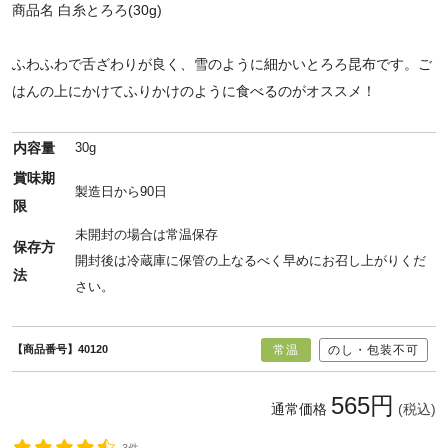
商品名
白糸とろろ(30g)
ふわふわで舌ざわりが良く、雪のように細かいとろろ昆布です。ご
はんの上にかけてふりかけのように食べるのがオススメ！
内容量
30g
賞味期
製造日から90日
限
未開封の場合は常温保存
保存方
開封後は冷蔵庫に保管の上なるべく早めにお召し上がりくだ
法
さい。
【商品番号】40120
常温
のし・包装不可
565円
通常価格
(税込)
3件