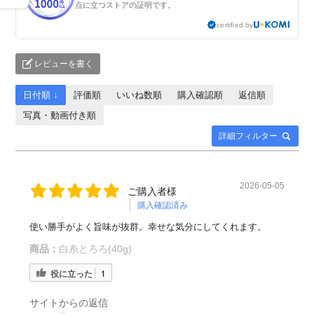
点に立つストアの証明です。
certified by
レビューを書く
日付順 ↓
評価順
いいね数順
購入確認順
返信順
写真・動画付き順
詳細フィルター
2026-05-05
ご購入者様
購入確認済み
使い勝手がよく旨味が抜群。幸せな気分にしてくれます。
商品：
白糸とろろ(40g)
役に立った
1
サイトからの返信