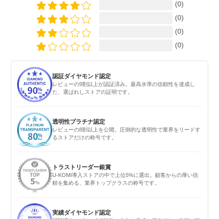
(0)
(0)
(0)
(0)
認証ダイヤモンド認定
レビューの9割以上が認証済み。最高水準の信頼性を達成し
た、選ばれしストアの証明です。
透明性プラチナ認定
レビューの8割以上を公開。圧倒的な透明性で業界をリードす
るストアだけの称号です。
トラストリーダー銀賞
U-KOMI導入ストアの中で上位5%に選出。顧客からの厚い信
頼を集める、業界トップクラスの称号です。
実績ダイヤモンド認定