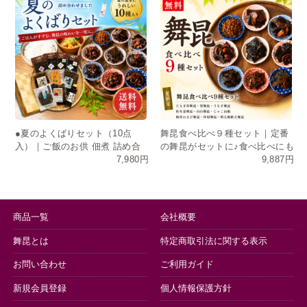
●夏のよくばりセット（10点
舞昆食べ比べ９種セット｜定番
入）｜ご飯のお供 佃煮 詰め合
の舞昆がセットに♪食べ比べにも
7,980円
9,887円
わせ お中元 ギフト 送料無料
おすそ分けにも
商品一覧
会社概要
舞昆とは
特定商取引法に関する表示
お問い合わせ
ご利用ガイド
新規会員登録
個人情報保護方針