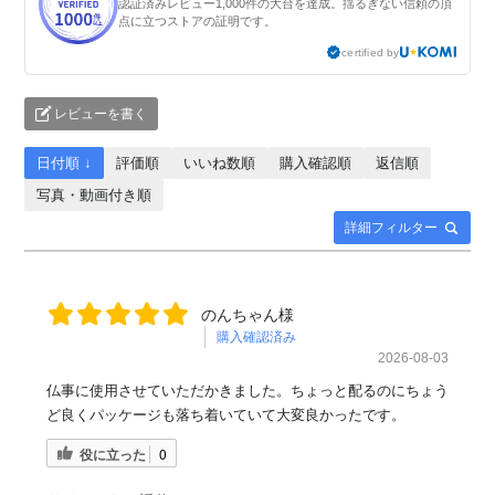
認証済みレビュー1,000件の大台を達成。揺るぎない信頼の頂
点に立つストアの証明です。
certified by
レビューを書く
日付順 ↓
評価順
いいね数順
購入確認順
返信順
写真・動画付き順
詳細フィルター
のんちゃん様
購入確認済み
2026-08-03
仏事に使用させていただかきました。ちょっと配るのにちょう
ど良くパッケージも落ち着いていて大変良かったです。
役に立った
0