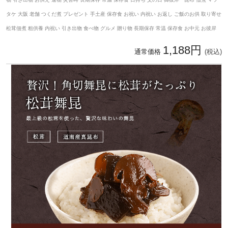
タケ 大阪 老舗 つくだ煮 プレゼント 手土産 保存食 お祝い 内祝い お返し ご飯のお供 取り寄せ
松茸佃煮 粗供養 内祝い 引き出物 食べ物 グルメ 贈り物 長期保存 常温 保存食 お中元 お彼岸
1,188円
通常価格
(税込)