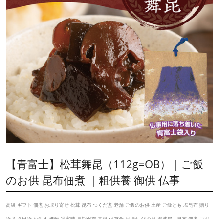
【青富士】松茸舞昆（112g=OB）｜ご飯
のお供 昆布佃煮 ｜粗供養 御供 仏事
高級 ギフト 佃煮 お取り寄せ 松茸 昆布 つくだ煮 老舗 ご飯のお供 土産 ご飯とも 塩昆布 贈り
物 引き出物 お供え 進物 災害時 長期保存 常温 保存食 日持ち 父の日 御彼岸 昆布 佃煮 マツ