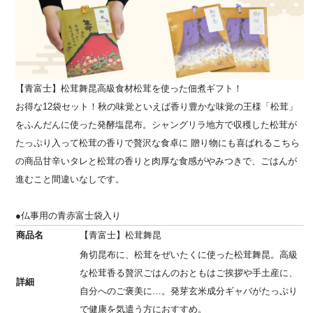
【青富士】松茸舞昆高級食材松茸を使った佃煮ギフト！
お得な12袋セット！秋の味覚といえば香り豊かな味覚の王様「松茸」
をふんだんに使った発酵塩昆布。シャングリラ地方で収穫した松茸が
たっぷり入って松茸の香りで贅沢な食卓に 贈り物にも喜ばれるこちら
の商品甘辛いタレと松茸の香りと肉厚な食感がやみつきで、ごはんが
進むこと間違いなしです。
●仏事用の青赤富士袋入り
商品名
【青富士】松茸舞昆
角切昆布に、松茸をぜいたくに使った松茸舞昆。高級
な松茸香る贅沢ごはんのおともはご挨拶や手土産に、
詳細
自分へのご褒美に…。発芽玄米成分ギャバがたっぷり
で健康を気遣う方におすすめ。