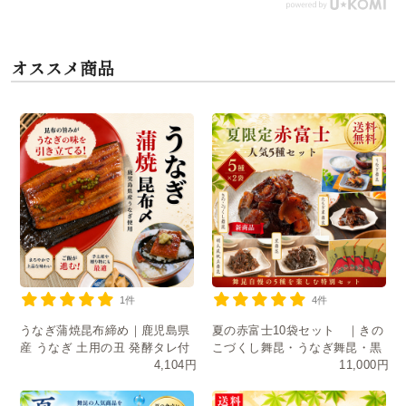
オススメ商品
1件
4件
うなぎ蒲焼昆布締め｜鹿児島県
夏の赤富士10袋セット ｜きの
産 うなぎ 土用の丑 発酵タレ付
こづくし舞昆・うなぎ舞昆・黒
4,104円
11,000円
き
舞昆・たもぎ茸・明太風帆立舞
昆