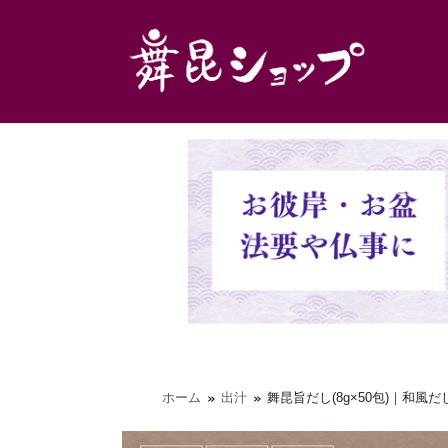
ホーム
出汁
舞昆旨だし(8g×50包)｜和風