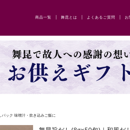
商品一覧
舞昆とは
よくあるご質問
お
だしパック 味噌汁・炊き込みご飯に
舞昆旨だし(8g×50包)｜和風